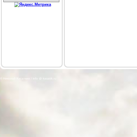
© Николай Касаткин / info @ kasatik.ru