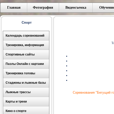
Главная
Фотография
Видеосъемка
Обучени
Спорт
Календарь соревнований
Т
Тренировка, информация
Спортивные сайты
Пазлы Онлайн с картами
Тренировка головы
Стадионы и лыжные базы
Лыжные трассы
Соревнования "Бегущий го
Карты и треки
Кино о спорте