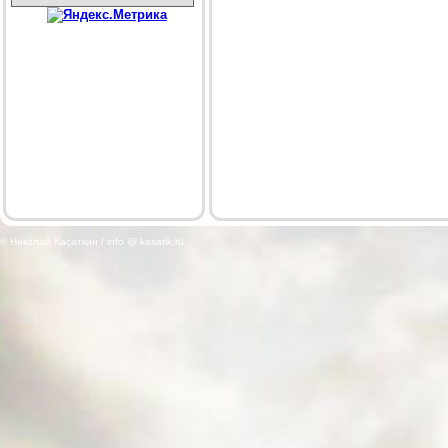
© Николай Касаткин / info @ kasatik.ru