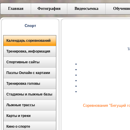
Главная
Фотография
Видеосъемка
Обучени
Спорт
Календарь соревнований
Т
Тренировка, информация
Спортивные сайты
Пазлы Онлайн с картами
Тренировка головы
Стадионы и лыжные базы
Лыжные трассы
Соревнования "Бегущий го
Карты и треки
Кино о спорте